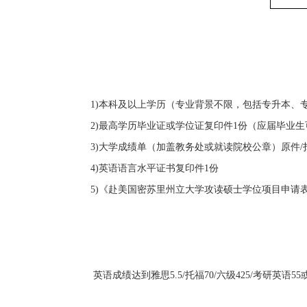
1)
本科及以上学历（专业背景不限，
包括专升本、
2)
最高学历毕业证或学位证复印件
1
份（应届毕业生
3)
大学成绩单（加盖教务处或就读院校公章）
原件
/
4)
英语语言水平证书复印件
1
份
5)
《赴美国密苏里州立大学攻读硕士学位项目申请
英语成绩达到雅思5.5/托福70/六级425/考研英语5