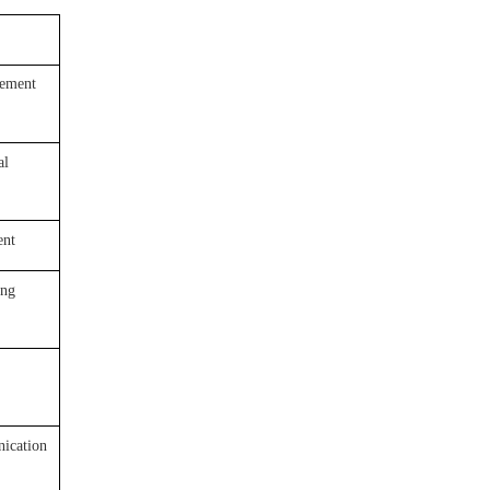
ement
al
ent
ing
ication