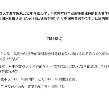
立大学商学院从
2012年开始合作，为优秀本科毕业生提供独特的赴美留学
得
国际权威认证（
AACSB认证商学院）
以及
中国教育部学位
学历
认证的密
项目特点
立大学，其商学院授予的商科和会计等所有学位均获得世界最权威的商学
学院获上述认证。
批准，对中国传媒大学推荐的学生不强求
TOEFL或GMAT考试成绩；
荐等情况决定。
学生不仅节约一年的时间，还可节约一年的生活费用。
学习与实践相结合，定期为项目学生组织活动：