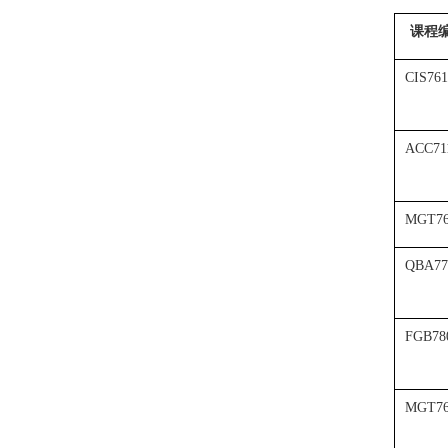
课程
CIS761
ACC71
MGT76
QBA77
FGB78
MGT76