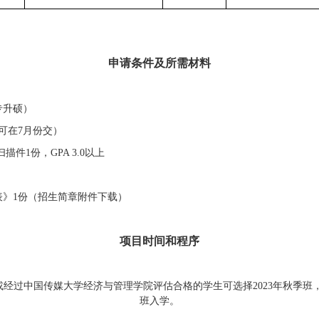
申请条件及所需材料
专升硕
）
可在
7
月份交）
扫描件
1
份，
GPA 3.0
以上
表》
1
份（招生简章附件下载）
项目时间和程序
5或经过
中国
传媒大学经济与管理学院评估合格的学生可选择
2023年秋季
班入学。