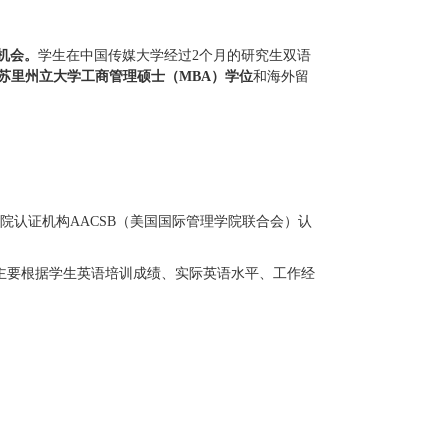
机会。
学生在中国传媒大学经过
2
个月的研究生双语
苏里州立大学工商管理硕士（
MBA）学位
和海外留
院认证机构
AACSB（美国国际管理学院联合会）认
录取主要根据学生英语培训成绩、实际英语水平、工作经