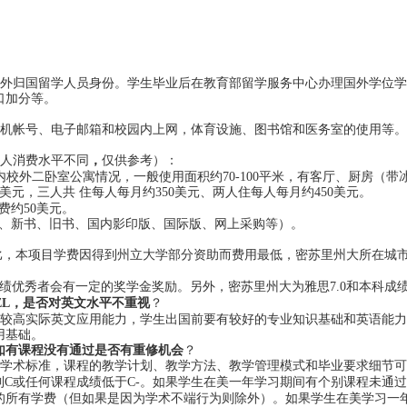
外归国留学人员身份。学生毕业后在教育部留学服务中心办理国外学位学
口加分等。
机帐号、电子邮箱和校园内上网，体育设施、图书馆和医务室的使用等。
人消费水平不同
，
仅供参考）：
校外二卧室公寓情况，一般使用面积约70-100平米，有客厅、厨房（带
80美元，三人共 住每人每月约350美元、两人住每人每月约450美元。
费约50美元。
决借书、新书、旧书、国内影印版、国际版、网上采购等）。
相比，本项目学费因得到州立大学部分资助而费用最低，密苏里州大所在城
绩优秀者会有一定的奖学金奖励。
另外，密苏里州大为雅思
7
.0
和本科成
FEL，是否对英文水平不重视
？
较高实际英文应用能力，学生出国前要有较好的专业知识基础和英语能力
用基础。
如有课程没有通过是否有重修机会
？
学术标准，课程的教学计划、教学方法、教学管理模式和毕业要求细节可
拿到C或任何课程成绩低于C-。如果学生在美一年学习期间有个别课程未通
的所有学费（但如果是因为学术不端行为则除外）。如果学生在美学习一