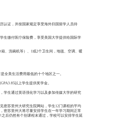
历认证，并按国家规定享受海外归国留学人员待
学生缴付医疗保险费，享受美国大学提供给国际学
冰箱、洗碗机等）、1或2个卫生间，地毯、空调、暖
市是全美生活费用最低的十个地区之一。
绩
GPA
3.85
以上学生提供奖学金
。
，学生通过英语强化学习以及参加传媒大学的研究
见密苏里州大研究生院网站，学生
12门课程的平均
过，密苏里州大将尽量安排学生在一年学习期间正常
年之后仍然有个别课程未通过，学校可以安排学生延