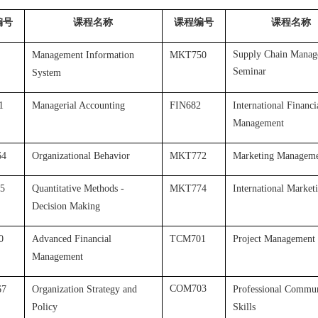
编号
课程名称
课程编号
课程名称
Supply Chain Manag
Management Information
MKT750
Seminar
System
1
Managerial Accounting
FIN682
International Financi
Management
4
Organizational Behavior
MKT772
Marketing Managem
5
Quantitative Methods -
MKT774
International Market
Decision Making
0
Advanced Financial
TCM701
Project Management
Management
COM703
7
Organization Strategy and
Professional Commun
Policy
Skills