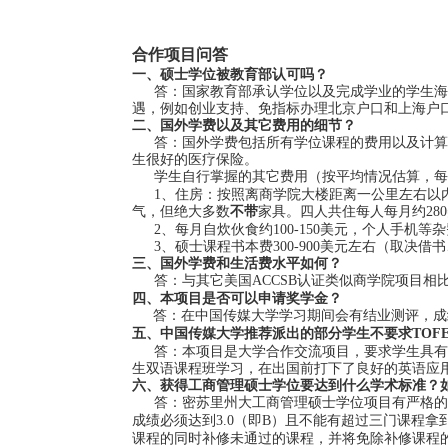
合作项目问答
一、硕士学位被教育部认可吗？
答：国家教育部承认学位以及完成学业的学生海
遇，例如创业支持、免指标办理北京户口和上海户
二、国外学费以及其它费用的细节？
答：国外学费包括所有学位课程的费用以及计算
生很好的医疗保险。
学生自行掌握的其它费用
（按平均情况估算，每
1、住房：按照离商学院大楼距离一公里左右以内
气，但绝大多数
不带
家具。四人共住每人每月约
2
2、每月自炊伙食约100-150美元，个人手机等杂
3、硕士课程书本费300-900美元左右（取
三、国外学费和生活费水平如何？
答：与其它美国
ACCSB认证类似商学院项目
四、本项目是否可以申请奖学金？
答：在中国传媒大学学习期间会有结业测评，成
五、中国传媒大学推荐派出的部分学生不要求
TO
答：本项目是大学合作交流项目，要求学生具有
生双语课程班学习，在出国前打下了良好的英语应
六、获得工商管理硕士学位要达到什么学术标准？
答：密苏里州大工商管理硕士学位项目有严格的
成绩必须达到3.0（即B）且不能有超过三门课程
课程的同时补修未通过的课程，并将免除补修课程