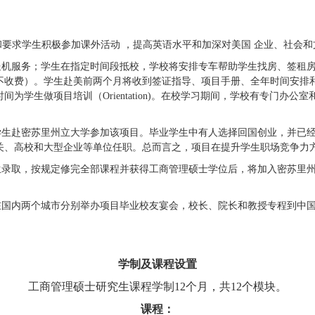
要求学生积极参加课外活动 ，提高英语水平和加深对美国 企业、社会和
送机服务；学生在指定时间段抵校，学校将安排专车帮助学生找房、签租
不收费）。学生赴美前两个月将收到签证指导、项目手册、全年时间安排
时间为学生做项目培训（
Orientation)。在校学习期间，学校有专门
办公室
学生赴密苏里州立大学参加该项目。毕业学生中有人选择回国创业，并已
关、高校和大型企业等单位任职。总而言之，项目在提升学生职场竞争力
生录取，按规定修完全部课程并获得工商管理硕士学位后，将加入密苏里
在国内两个城市分别举办项目
毕业校友宴会，校长、院长和教授专程到中
学制及课程设置
工商管理硕士研究生课程学制
12
个月，
共
12
个模块。
课程：