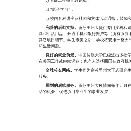
c) 实际工作技能讨论班；
d) “影子学习”；
e) 校内各种讲座及社团和文体活动通报，鼓励和
完善的后勤支持。
密苏里州大提供专门接机和
具和生活用品、开通手机和银行账户等
（所有服务
其它项目细节。学生抵美之后，学校将安排一整天
和生活问题。
良好的就业前景。
中国传媒大学已经派出
多
批
在美国工作或继续深造；也有人选择回国在政府机
全球校友网络。
学生作为密苏里州大正式研究
服务。
周到的后续服务。
密苏里州大
疫情前
每年五月
助的机会，促进项目毕业生的事业发展。