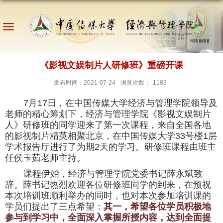
《影视文娱制片人研修班》重磅开课
发布时间：2021-07-24
浏览次数：
1183
7
月
17
日，在中国传媒大学经济与管理学院领导及
老师的精心筹划下，经济与管理学院《影视文娱制片
人》研修班的同学迎来了第一次课程，来自全国各地
的影视制片精英相聚北京，在中国传媒大学
33
号楼
1
层
学术报告厅进行了为期
2
天的学习。研修班课程由班主
任侯玉茹老师主持。
课程伊始，经济与管理学院党委书记薛永斌致
辞。薛书记热烈欢迎各位研修班同学的到来，在预祝
本次培训班顺利举办的同时，也对本次参加培训课的
学员们提出了三点希望：
其一，希望各位学员积极地
参与到学习中，全面深入掌握所授内容，达到全面提