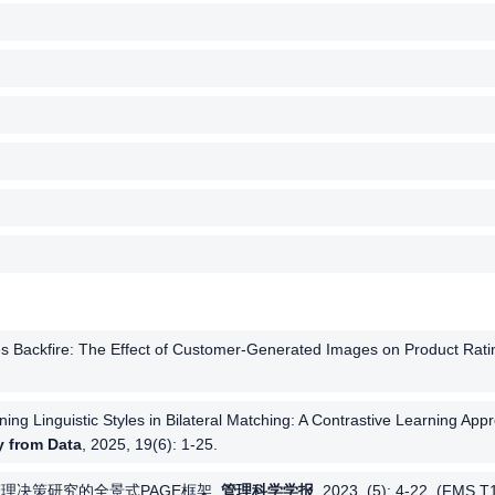
es Backfire: The Effect of Customer-Generated Images on Product Rat
ning Linguistic Styles in Bilateral Matching: A Contrastive Learning A
 from Data
, 2025, 19(6): 1-25.
数据管理决策研究的全景式PAGE框架.
管理科学学报
, 2023, (5): 4-22.