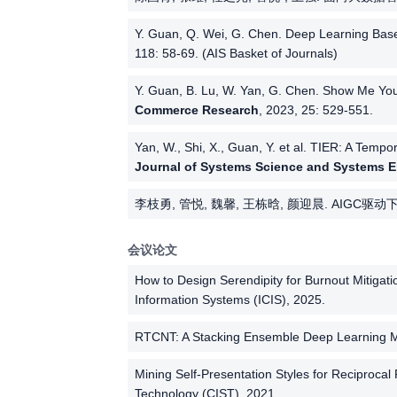
Y. Guan, Q. Wei, G. Chen. Deep Learning Base
118: 58-69. (AIS Basket of Journals)
Y. Guan, B. Lu, W. Yan, G. Chen. Show Me Your
Commerce Research
, 2023, 25: 529-551.
Yan, W., Shi, X., Guan, Y. et al. TIER: A Te
Journal of Systems Science and Systems E
李枝勇, 管悦, 魏馨, 王栋晗, 颜迎晨. AIG
会议论文
How to Design Serendipity for Burnout Mitiga
Information Systems (ICIS), 2025.
RTCNT: A Stacking Ensemble Deep Learning Mo
Mining Self-Presentation Styles for Reciproc
Technology (CIST), 2021.