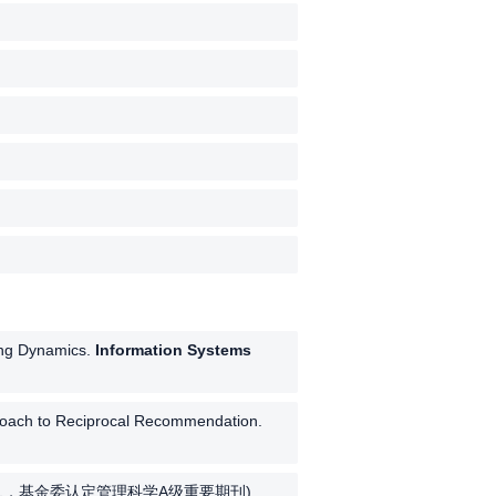
ing Dynamics.
Information Systems
pproach to Reciprocal Recommendation.
 (FMS T1，基金委认定管理科学A级重要期刊)