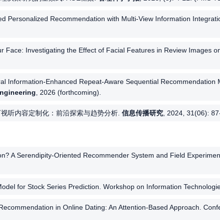
d Personalized Recommendation with Multi-View Information Integrati
 Face: Investigating the Effect of Facial Features in Review Images 
mporal Information-Enhanced Repeat-Aware Sequential Recommendation 
ngineering
, 2026 (forthcoming).
C驱动下视听内容定制化：前沿探索与趋势分析.
信息传播研究
, 2024, 31(06): 87
tion? A Serendipity-Oriented Recommender System and Field Experiment
del for Stock Series Prediction. Workshop on Information Technologi
al Recommendation in Online Dating: An Attention-Based Approach. Con