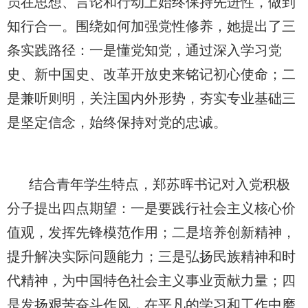
员在思想、言论和行动上始终保持先进性，做到
知行合一。围绕如何加强党性修养，
她
提出了三
条实践路径：
一是
懂党知党
，通过深入学习党
史、新中国史、改革开放史来铭记初心使命；
二
是
兼听则明
，关注国内外形势，夯实专业基础
三
是
坚定信念
，始终保持对党的忠诚。
结合青年学生特点，郑苏晖
书记
对入党积极
分子提出
四点期望
：
一是
要践行社会主义核心价
值观，发挥先锋模范作用；
二是
培养创新精神，
提升解决实际问题能力；
三是
弘扬民族精神和时
代精神
，为中国特色社会主义事业贡献力量
；
四
是
发扬艰苦奋斗作风
，在平凡的学习和工作中磨